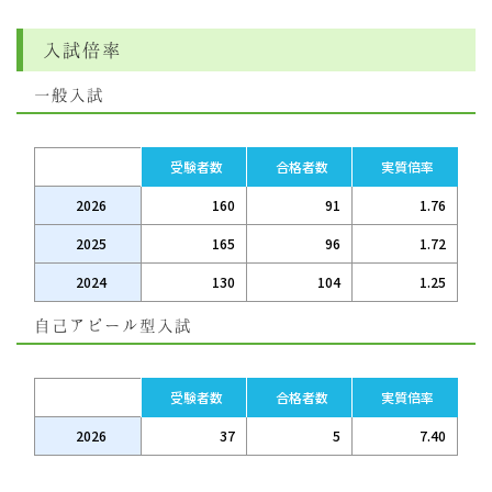
入試倍率
一般入試
受験者数
合格者数
実質倍率
2026
160
91
1.76
2025
165
96
1.72
2024
130
104
1.25
自己アピール型入試
受験者数
合格者数
実質倍率
2026
37
5
7.40