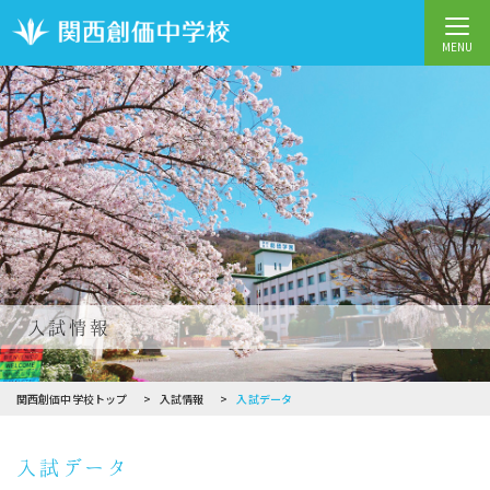
MENU
入試情報
関西創価中学校トップ
入試情報
入試データ
入試データ