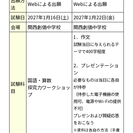
出願方
Webによる出願
Webによる出願
法
試験日
2027年1月16日(土)
2027年1月22日(金)
会場
関西創価中学校
関西創価中学校
1．作文
試験当日に与えられるテ
ーマで400字程度
2．プレゼンテーショ
ン
国語・算数
必要なものは当日に各自
試験科
探究力ワークショッ
が持参
目
プ
（持参した電子機器の使
用可、電源やWi-Fiの提供
不可）
プレゼンおよび質疑応答
をおこなう
※資料は各自の方法（手書