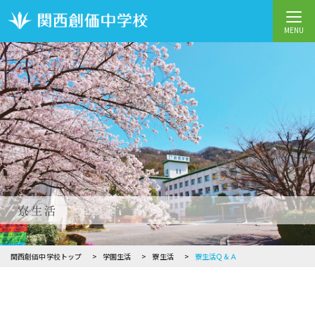
MENU
寮生活
関西創価中学校トップ
学園生活
寮生活
寮生活Ｑ＆Ａ