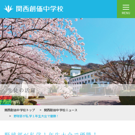
MENU
生徒の活躍
関西創価中学校トップ
関西創価中学校ニュース
野球部が私学１年生大会で優勝！
野球部が私学１年生大会で優勝！