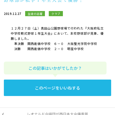
2019.12.27
生徒の活躍
クラブ
１２月２７日（土）真田山公園野球場で行われた『大阪府私立
中学校軟式野球１年生大会』において、本校野球部が見事、優
勝しました。
準決勝 関西創価中学校 ６－０ 大阪聖光学院中学校
決勝 関西創価中学校 ２－０ 明星中学校
この記事はいかがでしたか？
このページをいいねする
レオナルド合唱団が西日本大会優秀賞