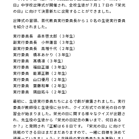
日』中学校出陣式が開催され、全校生徒が７月１７日の『栄光
の日』に向けて決意新たに出発することができました。
出陣式の冒頭、首代教員実行委員長から１０名の生徒実行委員
を紹介されました。
実行委員長 森本啓太郎（３年生）
副実行委員長 小林蓮音（３年生）
副実行委員長 高増千代（２年生）
実行委員 橋本あかり（３年生）
実行委員 髙橋凛（３年生）
実行委員 福田正雄（３年生）
実行委員 能瀬正勝（２年生）
実行委員 山口優月（２年生）
実行委員 齋藤和華（２年生）
実行委員 隅田拓斗（２年生）
最初に、生徒実行委員たちによる寸劇が披露されました。実行
委員が教師役と生徒役に分かれ、クイズ形式での栄光の日の学
習会が始まりました。栄光の日に関する様々なクイズが出題さ
れ、先生役の生徒から「栄光の日記念の集いまで、何日ある
か？」と発問され「正解は６８日です。『栄光の日』に向けて
挑戦のできる日はまだまだありますので、一緒に目標を決めて
頑張っていきましょう」と生徒役の実行委員たちを激励しまし