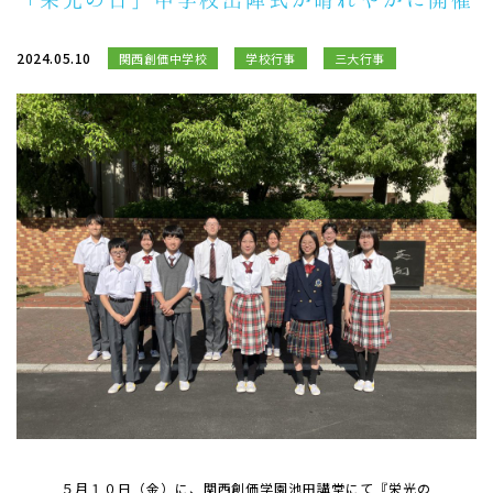
2024.05.10
関西創価中学校
学校行事
三大行事
５月１０日（金）に、関西創価学園池田講堂にて『栄光の