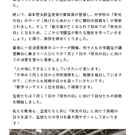
た。
続いて、森本啓太郎生徒実行委員長が登壇し、中学校の『栄光
の日』のテーマ［負けたらあかん！共に勝利の挑戦を］が発表
されました。そして「創立者が亡くなられて初めての『栄光の
日』となるため、ここから学園生が新たな歴史を作っていきま
しょう」と語り、挨拶を締めくくりました。
最後に一言決意発表のコーナーが開催。何十人もの学園生が講
堂舞台に集まり一人ひとりが７月１７日の『栄光の日』に向け
ての決意を堂々と発表しました。
「人の為にできることをしていきたいと思います」
「今年の３月１６日から学校清掃をし、勉強を毎日しています
ので、これからも挑戦の日々を送っていきたいです」
「数学コンテスト１位を目指して頑張ります」
生徒たちは７月１７日の『栄光の日』に向けて自分たちの挑戦
を開始しました。
私たち教員も、生徒たちと共に『栄光の日』に向けて挑戦の
日々を送り、生徒たちの学びを最大限サポートしてまいりま
す！