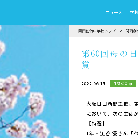
ニュース
学
関西創価中学校トップ
関西創
第60回母の
賞
2022.06.15
生徒の活躍
大阪日日新聞主催、
において、次の生徒
【特選】
1年・澁谷 優さん「